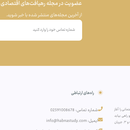
عضویت در مجله رهیافت‌های اقتصادی
از آخرین مجله‌های منتشر شده با خبر شوید.
راه‌های ارتباطی
انی را آغاز
شماره تماس: 02591008678
راهی بیابد
ایمیل: info@habnastudy.com
به‌سوی: ۱. افزایش آگاهی اقتصادی عموم مردم؛ ۲. تولید آثار پژوهشی تخصصی در فضای نخبگانی؛ و ۳. جریان