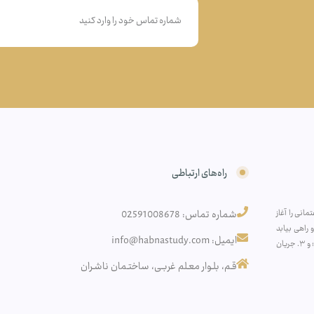
راه‌های ارتباطی
انی را آغاز
شماره تماس: 02591008678
راهی بیابد
ایمیل: info@habnastudy.com
به‌سوی: ۱. افزایش آگاهی اقتصادی عموم مردم؛ ۲. تولید آثار پژوهشی تخصصی در فضای نخبگانی؛ و ۳. جریان
قـم، بلـوار معـلم غربـی، ساختـمان ناشـران