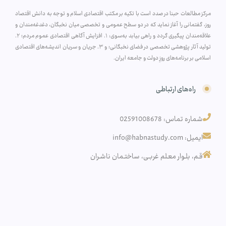
مرکز مطالعات حبنا در صدد است با تکیه بر مکتب اقتصادی اسلام و توجه به دانش اقتصاد
روز، گفتمانی را آغاز نماید که در دو سطح عمومی و تخصصی میان نخبگان، دغدغه‌مندان و
علاقه‌مندان پیگیری گردد و راهی بیابد به‌سوی: ۱. افزایش آگاهی اقتصادی عموم مردم؛ ۲.
تولید آثار پژوهشی تخصصی در فضای نخبگانی؛ و ۳. جریان و سریان اندیشه‌های اقتصادی
اسلامی بر برنامه‌های روزِ دولت و جامعه ایران.
راه‌های ارتباطی
شماره تماس: 02591008678
ایمیل: info@habnastudy.com
قـم، بلـوار معـلم غربـی، ساختـمان ناشـران