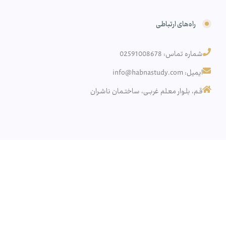
راه‌های ارتباطی
شماره تماس: 02591008678
ایمیل: info@habnastudy.com
قـم، بلـوار معـلم غربـی، ساختـمان ناشـران
کپی رایت – تمام حقوق این وب سایت برای مرکز مطالعات حبنا محفوظ می باشد.