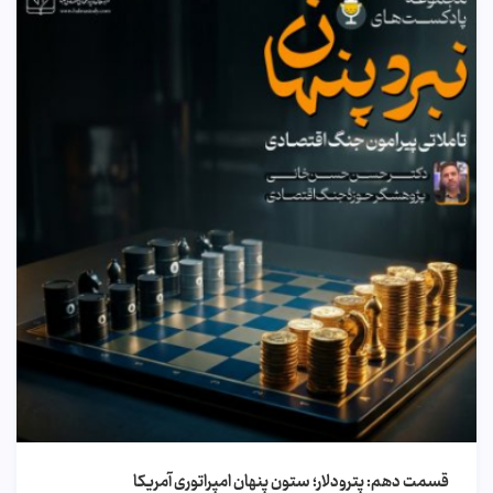
قسمت دهم: پترودلار؛ ستون پنهان امپراتوری آمریکا