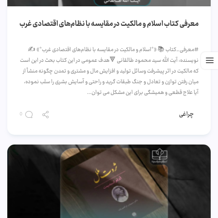
معرفی کتاب اسلام و مالکیت در مقایسه با نظام‌های اقتصادی غرب
#معرفی_کتاب 📚 «*اسلام و مالکیت در مقایسه با نظام‌های اقتصادی غرب*» ✍️
نویسنده: آیت الله سید محمود طالقانی 🔻هدف عمومی در این کتاب بحث در این است
که مالکیت در اثر پیشرفت وسائل تولید و افزایش مال و مشتری و تمدن چگونه منشأ از
میان رفتن توازن و تعادل و جنگ طبقات گرید و راحتی و آسایش بشری را سلب نموده،
آیا علاج قطعی و همیشگی برای این مشکل می توان...
چراغی
0