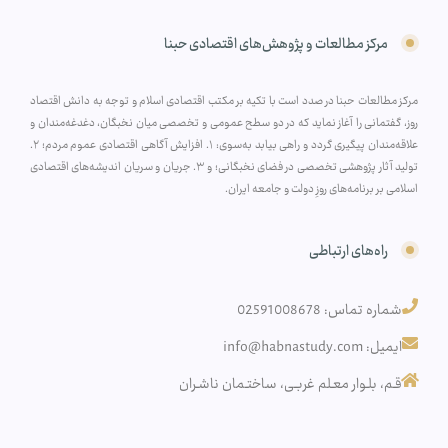
مرکز مطالعات و پژوهش‌های اقتصادی حبنا
مرکز مطالعات حبنا در صدد است با تکیه بر مکتب اقتصادی اسلام و توجه به دانش اقتصاد
روز، گفتمانی را آغاز نماید که در دو سطح عمومی و تخصصی میان نخبگان، دغدغه‌مندان و
علاقه‌مندان پیگیری گردد و راهی بیابد به‌سوی: ۱. افزایش آگاهی اقتصادی عموم مردم؛ ۲.
تولید آثار پژوهشی تخصصی در فضای نخبگانی؛ و ۳. جریان و سریان اندیشه‌های اقتصادی
اسلامی بر برنامه‌های روزِ دولت و جامعه ایران.
راه‌های ارتباطی
شماره تماس: 02591008678
ایمیل: info@habnastudy.com
قـم، بلـوار معـلم غربـی، ساختـمان ناشـران