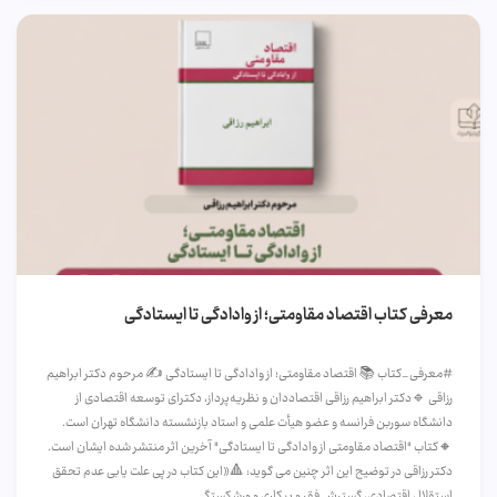
معرفی کتاب اقتصاد مقاومتی؛ از وادادگی تا ایستادگی
#معرفی_کتاب 📚 اقتصاد مقاومتی؛ از وادادگی تا ایستادگی ✍️ مرحوم دکتر ابراهیم
رزاقی 🔹دکتر ابراهیم رزاقی اقتصاددان و نظریه‌پرداز، دکترای توسعه اقتصادی از
دانشگاه سوربن فرانسه و عضو هیأت علمی و استاد بازنشسته دانشگاه تهران است.
🔸کتاب "اقتصاد مقاومتی از وادادگی تا ایستادگی" آخرین اثر منتشر شده ایشان است.
دکتر رزاقی در توضیح این اثر چنین می گوید: 🔺«این کتاب در پی علت یابی عدم تحقق
استقلال اقتصادی، گسترش فقر و بیکاری و ورشکستگی...