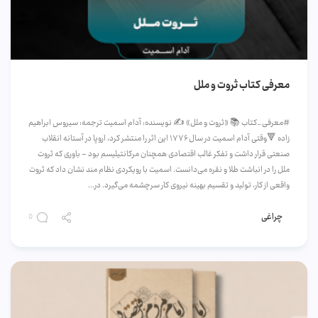
معرفی کتاب ثروت و ملل
#معرفی_کتاب 📚 «ثروت و ملل» ✍️ نویسنده: آدام اسمیت ترجمه: سیروس ابراهیم
زاده 🔻وقتی آدام اسمیت در سال ۱۷۷۶ این اثر را منتشر کرد، اروپا در آستانه انقلاب
صنعتی قرار داشت و تفکر غالب اقتصادی همچنان مرکانتیلیسم بود - باوری که ثروت
ملل را در انباشت طلا و نقره می‌دانست. اسمیت با رویکردی نظام مند نشان داد که ثروت
واقعی از کار، تولید و تقسیم بهینه نیروی کار سرچشمه می‌گیرد. در...
چراغی
0