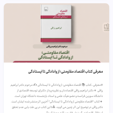
معرفی کتاب اقتصاد مقاومتی؛ از وادادگی تا ایستادگی
#معرفی_کتاب 📚 اقتصاد مقاومتی؛ از وادادگی تا ایستادگی ✍️ مرحوم دکتر ابراهیم
رزاقی 🔹دکتر ابراهیم رزاقی اقتصاددان و نظریه‌پرداز، دکترای توسعه اقتصادی از
دانشگاه سوربن فرانسه و عضو هیأت علمی و استاد بازنشسته دانشگاه تهران است.
🔸کتاب "اقتصاد مقاومتی از وادادگی تا ایستادگی" آخرین اثر منتشر شده ایشان است.
دکتر رزاقی در توضیح این اثر چنین می گوید: 🔺«این کتاب در پی علت یابی عدم تحقق
استقلال اقتصادی، گسترش فقر و بیکاری و ورشکستگی...