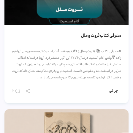
معرفی کتاب ثروت و ملل
#معرفی_کتاب 📚 «ثروت و ملل» ✍️ نویسنده: آدام اسمیت ترجمه: سیروس ابراهیم
زاده 🔻وقتی آدام اسمیت در سال ۱۷۷۶ این اثر را منتشر کرد، اروپا در آستانه انقلاب
صنعتی قرار داشت و تفکر غالب اقتصادی همچنان مرکانتیلیسم بود - باوری که ثروت
ملل را در انباشت طلا و نقره می‌دانست. اسمیت با رویکردی نظام مند نشان داد که ثروت
واقعی از کار، تولید و تقسیم بهینه نیروی کار سرچشمه می‌گیرد. در...
چراغی
0