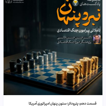
قسمت دهم: پترودلار؛ ستون پنهان امپراتوری آمریکا