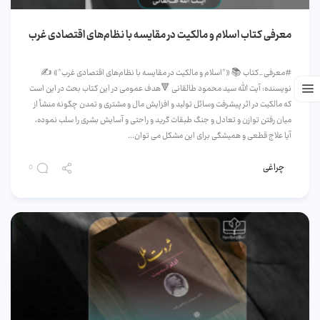
معرفی کتاب اسلام و مالکیت در مقایسه با نظام‌های اقتصادی غرب
#معرفی_کتاب 📚 «*اسلام و مالکیت در مقایسه با نظام‌های اقتصادی غرب*» ✍️
نویسنده: آیت الله سید محمود طالقانی 🔻هدف عمومی در این کتاب بحث در این است
که مالکیت در اثر پیشرفت وسائل تولید و افزایش مال و مشتری و تمدن چگونه منشأ از
میان رفتن توازن و تعادل و جنگ طبقات گرید و راحتی و آسایش بشری را سلب نموده،
آیا علاج قطعی و همیشگی برای این مشکل می توان...
چراغی
0