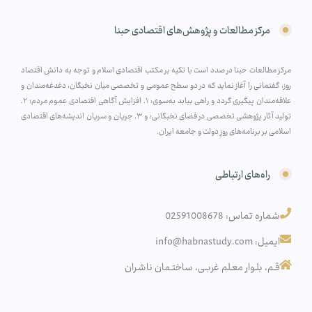
مرکز مطالعات و پژوهش‌های اقتصادی حبنا
مرکز مطالعات حبنا در صدد است با تکیه بر مکتب اقتصادی اسلام و توجه به دانش اقتصاد
روز، گفتمانی را آغاز نماید که در دو سطح عمومی و تخصصی میان نخبگان، دغدغه‌مندان و
علاقه‌مندان پیگیری گردد و راهی بیابد به‌سوی: ۱. افزایش آگاهی اقتصادی عموم مردم؛ ۲.
تولید آثار پژوهشی تخصصی در فضای نخبگانی؛ و ۳. جریان و سریان اندیشه‌های اقتصادی
اسلامی بر برنامه‌های روزِ دولت و جامعه ایران.
راه‌های ارتباطی
شماره تماس: 02591008678
ایمیل: info@habnastudy.com
قـم، بلـوار معـلم غربـی، ساختـمان ناشـران