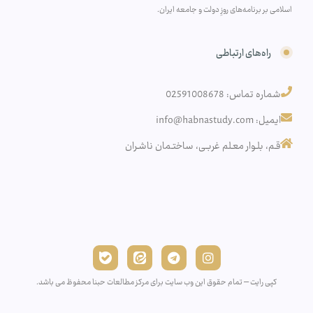
اسلامی بر برنامه‌های روزِ دولت و جامعه ایران.
راه‌های ارتباطی
شماره تماس: 02591008678
ایمیل: info@habnastudy.com
قـم، بلـوار معـلم غربـی، ساختـمان ناشـران
کپی رایت – تمام حقوق این وب سایت برای مرکز مطالعات حبنا محفوظ می باشد.