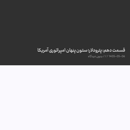
قسمت دهم: پترودلار؛ ستون پنهان امپراتوری آمریکا
1405-05-06
بدون دیدگاه