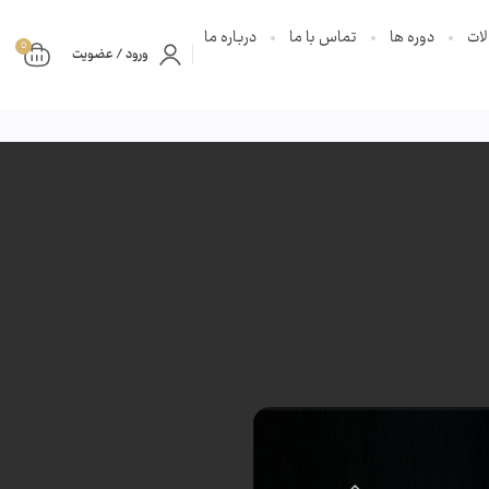
ات
دوره ها
تماس با ما
درباره ما
0
ورود / عضویت