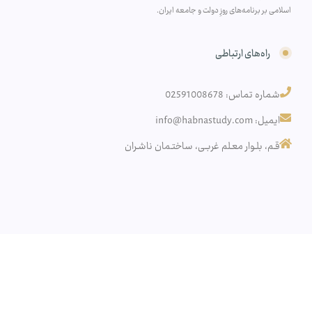
اسلامی بر برنامه‌های روزِ دولت و جامعه ایران.
راه‌های ارتباطی
شماره تماس: 02591008678
ایمیل: info@habnastudy.com
قـم، بلـوار معـلم غربـی، ساختـمان ناشـران
کپی رایت – تمام حقوق این وب سایت برای مرکز مطالعات حبنا محفوظ می باشد.