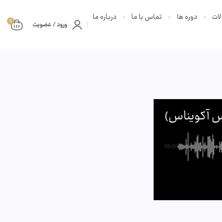
ات
دوره ها
تماس با ما
درباره ما
0
ورود / عضویت
س آکویناس)
00:00