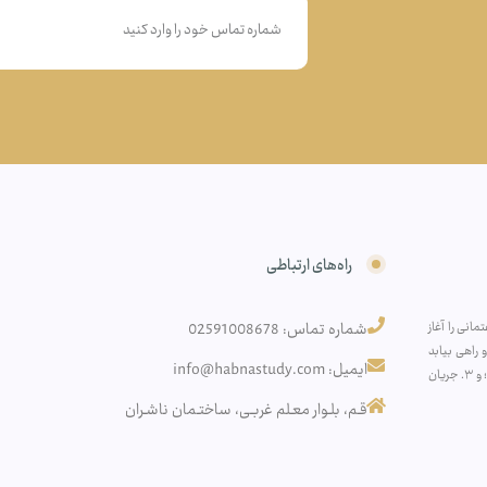
راه‌های ارتباطی
انی را آغاز
شماره تماس: 02591008678
راهی بیابد
ایمیل: info@habnastudy.com
به‌سوی: ۱. افزایش آگاهی اقتصادی عموم مردم؛ ۲. تولید آثار پژوهشی تخصصی در فضای نخبگانی؛ و ۳. جریان
قـم، بلـوار معـلم غربـی، ساختـمان ناشـران