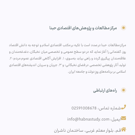
مرکز مطالعات و پژوهش‌های اقتصادی حبنا
مرکز مطالعات حبنا در صدد است با تکیه بر مکتب اقتصادی اسلام و توجه به دانش اقتصاد
روز، گفتمانی را آغاز نماید که در دو سطح عمومی و تخصصی میان نخبگان، دغدغه‌مندان و
علاقه‌مندان پیگیری گردد و راهی بیابد به‌سوی: ۱. افزایش آگاهی اقتصادی عموم مردم؛ ۲.
تولید آثار پژوهشی تخصصی در فضای نخبگانی؛ و ۳. جریان و سریان اندیشه‌های اقتصادی
اسلامی بر برنامه‌های روزِ دولت و جامعه ایران.
راه‌های ارتباطی
شماره تماس: 02591008678
ایمیل: info@habnastudy.com
قـم، بلـوار معـلم غربـی، ساختـمان ناشـران