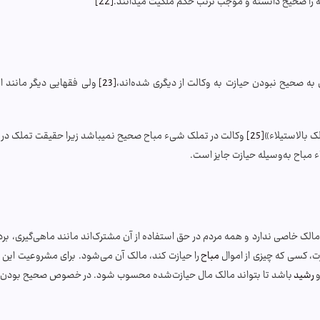
یه را صحیح دانسته و موجب ترتب حکم ملکیت می­دانند.
[22]
 صحیح نبودن حیازت به وکالت از دیگری شده‌اند،
[23]
ولی فقهایی دیگر مانند ا
ک بالاستيلاء»
[25]
وکالت در تملک شیء مباح صحیح نمی­باشد زیرا حقیقت تملک در مب
 مباح به‌وسیله حیازت جایز است.
لک خاصی ندارد و همه مردم در حق استفاده از آن مشترک‌اند مانند ماهی‌گیری، بردا
، کسی که چیزی از اموال
مباح
را حیازت کند، مالک آن می‌شود. برای مشروعیت این 
رشید
باشد تا بتواند مالک مال حیازت‌شده محسوب شود. در خصوص صحیح بودن