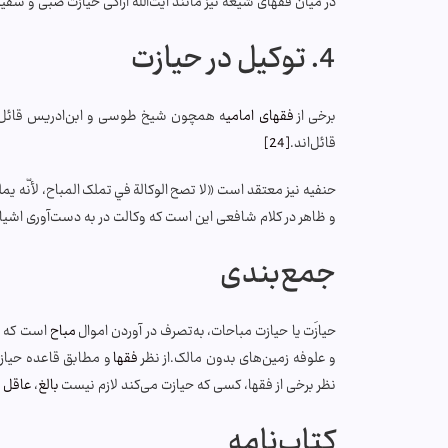
در میان فقهای شیعه نیز مانند آیت‌الله اراکی حیازت صبی و سف
4. توکیل در حیازت
برخی از
فقهای امامی
ه همچون شیخ طوسی و ابن‌ادریس قائل به
قائل‌اند.
[24]
حنفيه نیز معتقد است «لا تصح الوكالة في تملک المباح، لأنّه يمل
و ظاهر در کلام شافعی این است که وکالت در به دست‌آوری اشیاء
جمع‌بندی
حیازَت یا حیازت مباحات، به‌تصرف در آوردن اموال
مباح
است که ما
و علوفه زمین‌های بدون مالک.از نظر
فقها
و مطابق قاعده حیازت
نظر برخی از فقها، کسی که حیازت می‌کند لازم نیست
بالغ
،
عاقل
و
کتاب‌نامه