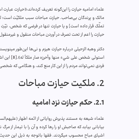
علماء امامیه حیازت را این‌گونه تعریف کرده‌اند:«حيازت عبار
مالک و پرندگان بى‌صاحب. حيازت مباحات سبب ملكيّت است؛ لي
تملّک قرار داده است] و يا حيازت تنها در فرضى كه شخص، نيّت
حیازت را اعم از تحت تصرف در آوردن مباحات منقول و غیرمنقول م
دکتر وهبه الزحیلی درباره حیازت هیزم و نی‌ها این‌طور می­نوی
استولى شخص على شيء منها وأحرزه صار ملكاً له».
[8]
این اشی
فردی نمی‌تواند مردم را از این کار منع کند، و هنگامی که شخص
2. ملکیت حیازت مباحات
2.1. حکم حیازت نزد امامیه
علماء شیعه به مستند پذیرش روایاتی از ائمه اطهار (علیهم‌السل
بیابانی بیابد که صاحبش او را رها کرده و آن را با تیمار از مر
اشیای مباح محسوب می­گردند. فقها باتوجه به ذیل این حدیث اس