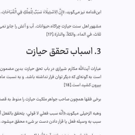
ابن‌قدامه نیز می‌گوید: «إِنَّ الِاسْتِيلَاءَ سَبَبٌ لِلْمِلْكِ فِي الْمُبَاحَاتِ، و
مشهور اهل سنت حیازت چراگاه،حیوانات، آب و آتش را جایز نمی‌
ثلاث: في الماء، والكلأ، والنار».
[17]
3. اسباب تحقق حیازت
عبارات آیت‌الله مکارم شیرازی در باب تحق حیازت بدین مضمون ا
است به گونه‌ای که دیگر توان فرار نداشته باشد. و به نسبت ماهی
بیرون کشید است.
[18]
برخی فقها همچون صاحب جواهر ملکیت حیازت را منوط به قصد 
وهبه الزحیلی می­گوید:«أنّه سبب فعلي لا قولي: يتحقق بالفع
سبب به وسیله فعل یا قرار دادن دست بر شیء محقق می­شود، 