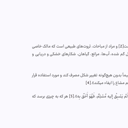
ست
[2]
و مراد از مباحات، ثروت‌های طبیعی است که مالک خاصی
وال گم شده، آب‌ها، مراتع، گیاهان، شکارهای خشکی و دریایی و
اً بدون هیچ‌گونه تغییر شکل مصرف کند و مورد استفاده قرار
اع را ایفاء می­کند».
[4]
ْ إليه مُسْلِمٌ، فَهُوَ أَحَقّ بِه».
[5]
هر كه به چيزى برسد كه