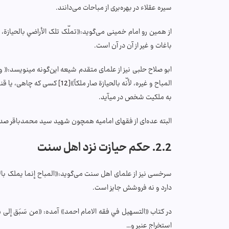
سیره عقلاء در بهره‌بری از مباحات می‌دانند.
از همین رو امام خمینی می‌گوید:«تملّک تلک الأراضي بالحيازة، 
باغات و غیر از آن در آن است.
ابو صلاح حلبی نیز از علمای متقدم شیعه این‌گونه می­نویسد:« و 
المباح و غيره، لأنّه بالحيازة صار ملكاً»
[12]
کسی که چاهی، یا قنات
به ملکیت شخص در می­آید.
البته عده‌ای از فقهای امامیه همچون شهید سید محمدباقر صدر و 
2.2. حکم حیازت نزد اهل سنت
سرخسی نیز از علمای اهل سنت می‌گوید:«المباح إنما يملک بالإحر
دارد و نه فروشش جایز است.
در کتاب «التسهیل في فقه الامام احمد» آمده: «من سَبَق إلى مباح فهو 
استخراج عنبر و…