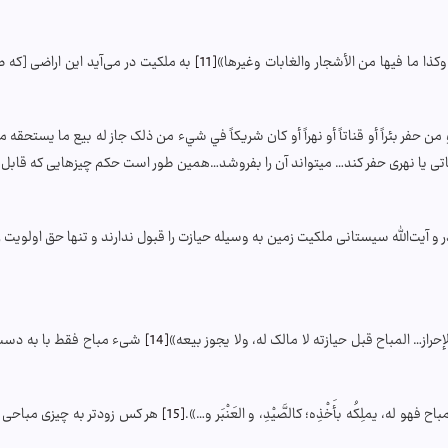
وكذا ما فيها من الأشجار والغابات وغيرها»
[11]
به ملکیت در می‌آید این اراضی [که 
من حفر بئراً أو قناتاً أو نهراً أو كان شريكاً في شيء من ذلک جاز له بيع ما يستحقه
ی یا نهری حفر کند… می­تواند آن را بفروشد…همین طور است حکم چیزهایی که قابل خ
آیت‌الله سیستانی ملکیت زمین به وسیله حیازت را قبول ندارند و تنها حق اولویت را 
از… المباح قبل حيازته لا مالک له، ولا يجوز بيعه»
[14]
شیء مباح فقط با به دست آ
له، يملِكُه بأَخْذِه؛ كالصَّيْدِ، و العَنْبَر و…».
[15]
هر کس زودتر به چیزی مباحی د