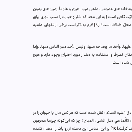
رودخانه‌هاى عمومى، ماهى دريا، هيزم و علوفۀ زمين‌هاى بدون
ت كافى است [به اين معنا كه شارع حيازت را سبب قهرى براى
محلّ‌ اختلاف است».
[6]
لازم به ذکر است برخی از فقهای امامیه
ليها، وأخذ ما يحتاجه منها، وليس لأحد منع الناس منها، وإذا
مکان تصرف و استفاده به مقدار مورد احتیاج وجود دارد و هیچ
خص شده است.
صادق (علیه السلام) نقل شده است که هر کس مال یا حیوان را در
 «انّما هي مثل الشیء المباح» چرا که این‌گونه چیزها همچون
هد گرفت.
[10]
بر این اساس این دسته از روایات را امضاء کننده