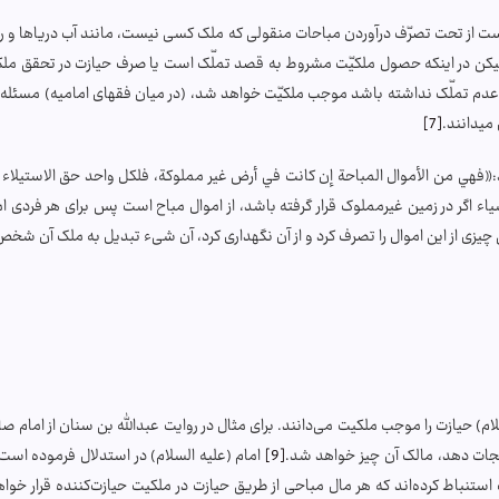
ت است از تحت تصرّف درآوردن مباحات منقولى كه ملک كسى نيست، مانند آب درياها و 
كن در اينكه حصول ملكيّت مشروط به قصد تملّک است يا صرف حيازت در تحقق ملكيّ
ِ‌ عدم تملّک نداشته باشد موجب ملكيّت خواهد شد، (در میان فقهای امامیه) مسئله 
ی­دانند.
[7]
سد:«فهي من الأموال المباحة إن كانت في أرض غير مملوكة، فلكل واحد حق الاستيلاء ع
اء اگر در زمین غیرمملوک قرار گرفته باشد، از اموال مباح است پس برای هر فردی ا
ی چیزی از این اموال را تصرف کرد و از آن نگهداری کرد، آن شیء تبدیل به ملک آن ش
ام) حیازت را موجب ملکیت می‌دانند. برای مثال در روایت عبدالله بن سنان از امام 
گ نجات دهد، مالک آن چیز خواهد شد.
[9]
امام (علیه السلام) در استدلال فرموده است:
تنباط کرده‌اند که هر مال مباحی از طریق حیازت در ملکیت حیازت‌کننده قرار خوا