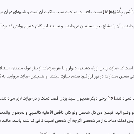
َلَيْسَ بِشُبْهَةٍ»
[16]
دست یافتن در مباحات سبب ملکیت آن است و شبهه‌ای در آن ن
دانند و آن را مشاع بین مسلمین می‌دانند. و مستند این کلام عموم روایتی که نز
ست که حیازت زمین از راه کشیدن دیوار و یا هر چیزی که از نظر عرف مصداق استیلاء 
 همین مقدار که در تور قرار گیرد صدق حیازت می­کند. و همچنین حیازت مروارید به گرفت
نمی‌دانند.
[19]
برخی دیگر همچون سید یزدی قصد تملک را در حیازت لازم می‌دانند.
ل أو وضع اليد، فيصح من كل شخص ولو كان ناقص الأهلية كالصبي والمجنون والمحج
پس تملک مباحات از هر شخصی اگر چه آن شخص اهلیت کافی نداشته باشد، مانند ک