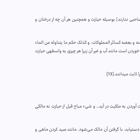
صاحبی ندارند] بوسیله حیازت و همچنین هر آن چه از درختان و
 منه و بعضه كسائر المملوكات، و كذلک حكم ما يتناوله من الماء
وردن است مانند آب و غیر آن زیرا هر چیزی به واسطه­ی حیازت
ثابت می­دانند.
[13]
وردن به ملکیت در آید… و شیء مباح قبل از حیازت نه مالکی
ستیابد، با گرفتن آن مالک می‌شود. مانند صید کردن ماهی و