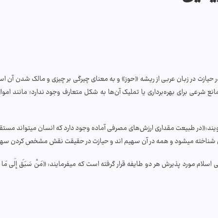
حیازت در زبان عربی از ریشه «حوز» و به معنای چیرگی بر چیزی و مالک شدن آن ا
مانع شرعی برای بهره‌برداری یا تملیک آن‌ها به شکل متعارف وجود ندارد؛ مانند ام
ند:«در طبیعت مقداری ارزش‌های مصرفی آماده وجود دارد که انسان می­تواند مستقیم
شناخته می­شود و همه در آن سهیم اند و حیازت در حقیقت نقش مشخص کردن سهم مش
مورد پذیرش هر دو طایفه قرار گرفته است که می­فرمایند: «مَنْ سَبَقَ إلَى مَا لَمْ يَسْبِق