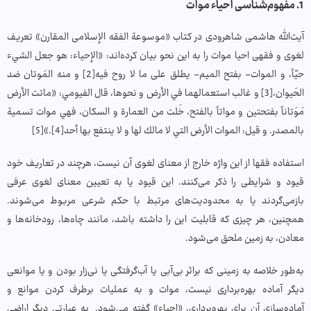
1. مفهوم‌شناسی احیاء موات
آیت‌الله هاشمی شاهرودی در کتاب «موسوعة الفقه الإسلامی المقارن» تعریف
لغوی و فقهی احیا موات را به این نحو بیان کرده‌اند: «الإحياء: هو جعل الشي‏ء
حيّاً، و الموات- بفتح الميم- يطلق على ما لا روح فيه[2] و منه المَوتان ضد
الحَيوان،[3] و غالب استعمالهما في الأرض و نحوها، قال الفيومي: «ماتت الأرض
مَوَتاناً بفتحتين و مواتاً بالفتح، خَلت من العمارة و السكان، فهي موات تسمية
بالمصدر. و قيل: الموات الأرض التي لا مالك لها و لا ينتفع بها أحد[4].»[5]
استفاده فقها از این واژه خارج از معنای لغوی آن نیست، هرچند در تعاریف خود
قیود و شرایطی را ذکر می‌کنند. این قیود یا به تعیین معنای لغوی عرفی
بازمی‌گردند یا به محدودیت‌های مرتبط با حکم شرعی مربوط می‌شوند.
همچنین، هر چیزی که قابلیت این را داشته باشد، مانند چاه‌ها، رودخانه‌ها و
معادن، به زمین ملحق می‌شود.
به‌طور خلاصه به زمینی که براثر بی‌آبی یا آب‌گرفتگی یا نی‌زار بودن و یا موانعی
دیگر آماده بهره‌برداری نیست، موات و به عملیات برطرف کردن موانع و
آماده‌سازی آن برای بهره‌برداری، «احیاء» گفته می‌شود. به عبارتی دیگر اراضی