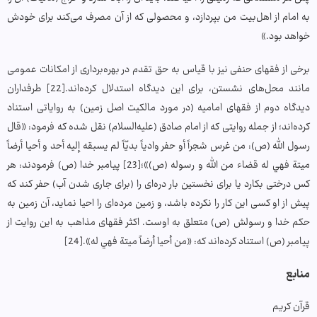
به امام از اهل‌بیت من بپردازد، و محصولی که از آن مصرف می‌کند برای خودش
خواهد بود.»
برخی از فقهای حنفی نیز با قیاس به حق تقدم در بهره‌برداری از امکانات عمومی
مانند محل‌های نشستن، برای این دیدگاه استدلال کرده‌اند.[22] طرفداران
دیدگاه دوم از فقهای امامیه (در مورد مالکیت اصل زمین) به روایاتی استناد
کرده‌اند؛ از جمله روایتی که از امام صادق (علیه‌السلام) نقل شده که فرمود: «قال
رسول الله (ص): من غرس شجراً أو حفر وادياً بديّاً لم يسبقه إليه أحد و أحيا أرضاً
ميتة فهي له قضاء من الله و رسوله (ص)»؛[23] پیامبر خدا (ص) فرمودند: هر
کس درختی بکارد یا برای نخستین بار دره‌ای را (برای جاری شدن آب) حفر کند که
پیش از او کسی این کار را نکرده باشد، و زمین مرده‌ای را احیا نماید، آن زمین به
حکم خدا و رسولش (ص) متعلق به اوست. اکثر فقهای مذاهب به این روایت از
پیامبر (ص) استناد کرده‌اند که: «من أحيا أرضاً ميتة فهي له».[24]
منابع
قرآن کریم