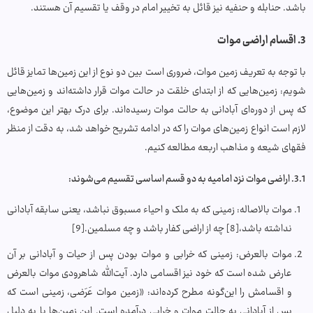
باشد. حنابله و حنفیه نیز قائل به تخییر امام در وقف یا تقسیم آن هستند.
3. اقسام اراضی موات
با توجه به تعریف زمین موات، ضروری است بین دو نوع از این زمین‌ها تمایز قائل
شویم: زمین‌هایی که از ابتدای خلقت در حالت موات قرار داشته‌اند و زمین‌هایی
که پس از دوره‌ای آبادانی به حالت موات رسیده‌اند. برای درک بهتر این موضوع،
لازم است انواع زمین‌های موات را که در ادامه تشریح خواهد شد، به دقت از منظر
فقهای شیعه و مذاهب اربعه مطالعه کنیم.
3.1. اراضی موات نزد امامیه به دو قسم اساسی تقسیم می‌شوند:
موات بالاصاله: زمینی که به ملک و احیاء مسبوق نباشد، یعنی سابقه آبادانی
نداشته باشد،[8] چه از اراضی کفار باشد و چه مسلمین.[9]
موات بالعرض: زمینی که خرابی و موات بودن پس از حیات و آبادانی بر آن
عارض شده است که خود نیز اقسامی دارد. آیت‌الله شاهرودی موات بالعرض
و اقسامش را این‌گونه مطرح کرده‌اند: «زمین موات عَرَضی، زمینی است که
پس از آبادانی به حالت موات و خرابی درآمده است. این زمین‌ها یا به دلیل