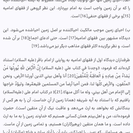
الف) احیای زمین تنها حق اولویت ایجاد می‌کند، مشروط به اینکه احیاکننده آنچه
را که بر آن زمین واجب است به امام بپردازد. این نظر گروهی از فقهای امامیه
[15]و برخی از فقهای حنفی[16] است.
ب) احیای زمین موجب مالکیت احیاکننده بر اصل زمین احیاشده می‌شود. این
دیدگاه مشهور بین فقهای امامیه[17] است، حتی ادعای اجماع[18] بر آن شده
است، و نظر برگزیده اکثر فقهای مذاهب دیگر نیز می‌باشد.[19]
طرفداران دیدگاه اول از فقهای امامیه به روایتی از امام باقر (علیه السلام) استناد
کرده‌اند که فرمود: «وجدنا في كتاب علي (عليه السلام) إِنَّ الْأَرْضَ لِلَّهِ يُورِثُها مَنْ
يَشاءُ مِنْ عِبادِهِ وَ الْعاقِبَةُ لِلْمُتَّقِينَ[20] أنا وأهل بيتي الذين أورثنا الأرض، ونحن
المتّقون، والأرض كلّها لنا، فمن أحيا أرضاً من المسلمين فليعمّرها، وليؤدّ خراجها
إلى الإمام من أهل بيتي، وله ما أكل منها».[21]« در کتاب امام علی (علیه‌السلام)
یافتیم که با استناد به آیه شریفه (همانا زمین از آنِ خداست، آن را به هر کس از
بندگانش که بخواهد به ارث می‌دهد و عاقبت نیک از آنِ متقین است)، حضرت
فرموده‌اند: من و اهل‌بیتم همان کسانی هستیم که خداوند زمین را به ما به ارث
داده است، و ما همان متقین (پرهیزگاران) هستیم، و تمامی زمین از آنِ ماست.
پس هر مسلمانی که زمینی را احیا کند، باید آن را آباد سازد و خراج (مالیات) آن را