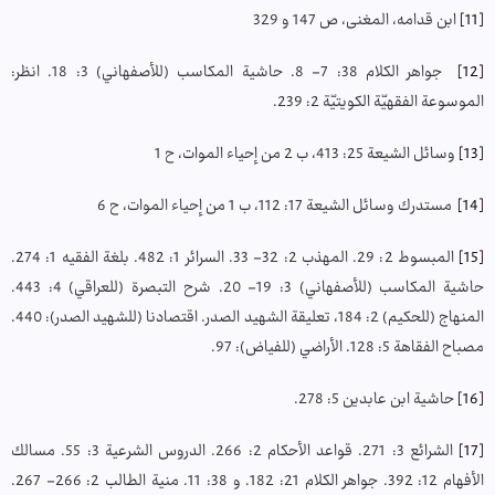
[11]
ابن قدامه، المغنی، ص 147 و 329
[12]
جواهر الكلام 38: 7- 8. حاشية المكاسب (للأصفهاني) 3: 18. انظر:
الموسوعة الفقهيّة الكويتيّة 2: 239.
[13]
وسائل الشيعة 25: 413، ب 2 من إحياء الموات، ح 1
[14]
مستدرك وسائل الشيعة 17: 112، ب 1 من إحياء الموات، ح 6
[15]
المبسوط 2: 29. المهذب 2: 32- 33. السرائر 1: 482. بلغة الفقيه 1: 274.
حاشية المكاسب (للأصفهاني) 3: 19- 20. شرح التبصرة (للعراقي) 4: 443.
المنهاج (للحكيم) 2: 184، تعليقة الشهيد الصدر. اقتصادنا (للشهيد الصدر): 440.
مصباح الفقاهة 5: 128. الأراضي (للفياض): 97.
[16]
حاشية ابن عابدين 5: 278.
[17]
الشرائع 3: 271. قواعد الأحكام 2: 266. الدروس الشرعية 3: 55. مسالك
الأفهام 12: 392. جواهر الكلام 21: 182. و 38: 11. منية الطالب 2: 266- 267.