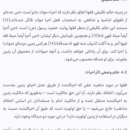
در زمینه حکم تکلیفی فقها اتفاق نظر دارند که احیاء موات جایز است؛ حتی عده‌ای
از فقهای امامیه و شافعی به استحباب فعل احیا موات قائل شده‌اند؛[12]
مستند این حکم تکلیفی از منظر فقها روایت حضرت رسول (ص) است: «من أحيا
أرضاً ميتة فهي له»[13] و همچنین فرمایش دیگر ایشان: «من أحيا أرضاً ميتة فله
فيها أجر، و ما أكلت الدواب منه فهو له صدقة»؛[14] هر کس زمین مرده‌ای (موات)
را احیا کند، برای آن پاداش خواهد داشت، و آنچه حیوانات از محصول آن زمین
بخورند، برای او صدقه محسوب می‌شود.
4.2. حکم وضعی (اثر احیاء)
فقها در مورد ماهیت حقی که احیاکننده از طریق عمل احیای زمین به‌دست
می‌آورد، اختلاف نظر دارند. آیا این حق مالکیت است – به‌طوری که مالکیت زمین
به احیاکننده منتقل شده و از مالکیت امام یا مسلمانان (بر اساس اختلاف
مذاهب) خارج می‌شود – یا حق اولویت است که طبق آن احیاکننده نسبت به
دیگران در استفاده از زمین اولویت دارد؟ در این مورد دو دیدگاه وجود دارد: