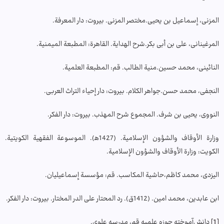
المزنی، إسماعیل بن یحیی.مختصر المزنی. بیروت: دار المعرفة.
المرغینانی، علی بن أبی بکر.شرح الهدایة. القاهرة: المطبعة المیمنیة.
النائینی، محمد حسین.منیة الطالب. قم: المطبعة العلمیة.
النجفی، محمد حسن.جواهر الکلام. بیروت: دار إحیاء التراث العربی.
النووی، یحیی بن شرف. المجموع شرح المهذب. بیروت: دار الفکر.
وزارة الأوقاف والشؤون الإسلامیة. (1427ه‍). الموسوعة الفقهیة الکویتیة.
الکویت: وزارة الأوقاف والشؤون الإسلامیة.
الیزدی، محمد کاظم،حاشیة المکاسب. قم: مؤسسة إسماعیلیان.
ابن عابدین، محمد امین. (1412ق). رد المحتار على الدر المختار. بیروت: دار الفکر.
[1]
دانش‌آموخته حوزه علمیه قم، مدرسه علوی.