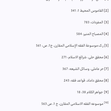
[2]
القاموس المحيط 1: 341
[3]
المفردات: 783
[4]
المصباح المنير: 584
[5]
ر.ک:موسوعة الفقه الإسلامى المقارن، ج‏1، ص: 561
[6]
محقق حلی، شرائع الاسلام: 271
[7]
حر عاملی، وسائل الشیعه: 367
[8]
محقق داماد، قواعد فقه: 243
[9]
جواهر الكلام 38: 18
[10]
موسوعه الفقه الاسلامی المقارن، ج 1، ص 563