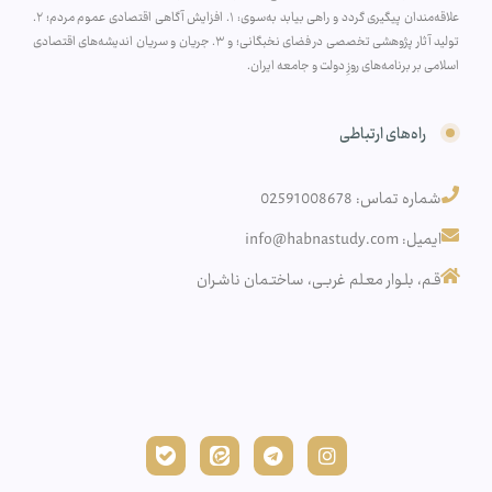
علاقه‌مندان پیگیری گردد و راهی بیابد به‌سوی: ۱. افزایش آگاهی اقتصادی عموم مردم؛ ۲.
تولید آثار پژوهشی تخصصی در فضای نخبگانی؛ و ۳. جریان و سریان اندیشه‌های اقتصادی
اسلامی بر برنامه‌های روزِ دولت و جامعه ایران.
راه‌های ارتباطی
شماره تماس: 02591008678
ایمیل: info@habnastudy.com
قـم، بلـوار معـلم غربـی، ساختـمان ناشـران