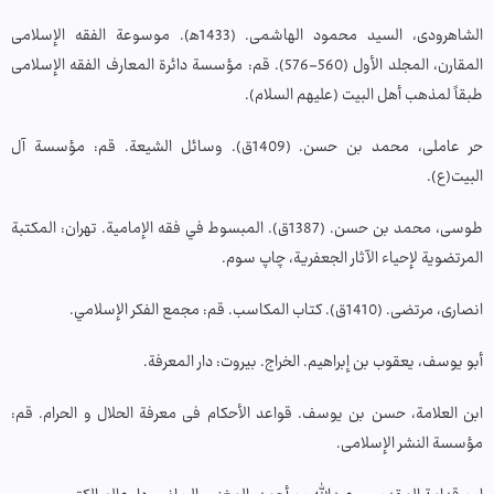
الشاهرودی، السید محمود الهاشمی. (1433ه‍). موسوعة الفقه الإسلامی
المقارن، المجلد الأول (560-576). قم: مؤسسة دائرة المعارف الفقه الإسلامی
طبقاً لمذهب أهل البیت (علیهم السلام).
حر عاملی، محمد بن حسن. (1409ق). وسائل الشيعة. قم: مؤسسة آل
البيت(ع).
طوسی، محمد بن حسن. (1387ق). المبسوط في فقه الإمامية. تهران: المكتبة
المرتضوية لإحياء الآثار الجعفرية، چاپ سوم.
انصاری، مرتضی. (1410ق). کتاب المکاسب. قم: مجمع الفکر الإسلامي.
أبو یوسف، یعقوب بن إبراهیم. الخراج. بیروت: دار المعرفة.
ابن العلامة، حسن بن یوسف. قواعد الأحکام فی معرفة الحلال و الحرام. قم:
مؤسسة النشر الإسلامی.