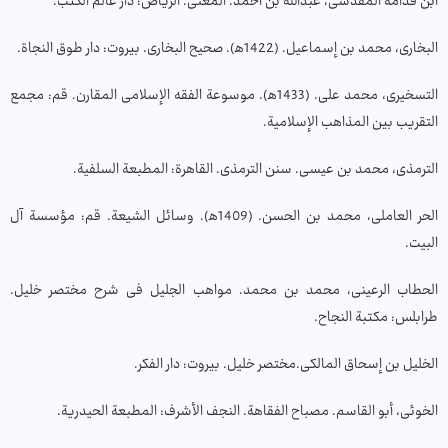
ابن قدامة المقدسی، عبدالله بن أحمد. المغنی. الریاض: دار عالم الکتب.
البخاری، محمد بن إسماعیل. (1422ه‍). صحیح البخاری. بیروت: دار طوق النجاة.
التسخیری، محمد علی. (1433ه‍). موسوعة الفقه الإسلامی المقارن. قم: مجمع
التقریب بین المذاهب الإسلامیة.
الترمذی، محمد بن عیسی. سنن الترمذی. القاهرة: المطبعة السلفیة.
الحر العاملی، محمد بن الحسن. (1409ه‍). وسائل الشیعة. قم: مؤسسة آل
البیت.
الحطاب الرعینی، محمد بن محمد. مواهب الجلیل فی شرح مختصر خلیل.
طرابلس: مکتبة النجاح.
الخلیل بن إسحاق المالکی.مختصر خلیل. بیروت: دار الفکر.
الخوئی، أبو القاسم. مصباح الفقاهة. النجف الأشرف: المطبعة الحیدریة.