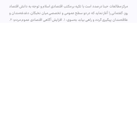
مرکز مطالعات حبنا در صدد است با تکیه بر مکتب اقتصادی اسلام و توجه به دانش اقتصاد
روز، گفتمانی را آغاز نماید که در دو سطح عمومی و تخصصی میان نخبگان، دغدغه‌مندان و
علاقه‌مندان پیگیری گردد و راهی بیابد به‌سوی: ۱. افزایش آگاهی اقتصادی عموم مردم؛ ۲.
تولید آثار پژوهشی تخصصی در فضای نخبگانی؛ و ۳. جریان و سریان اندیشه‌های اقتصادی
اسلامی بر برنامه‌های روزِ دولت و جامعه ایران.
راه‌های ارتباطی
شماره تماس: 02591008678
ایمیل: info@habnastudy.com
قـم، بلـوار معـلم غربـی، ساختـمان ناشـران