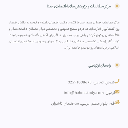
مرکز مطالعات و پژوهش‌های اقتصادی حبنا
مرکز مطالعات حبنا در صدد است با تکیه بر مکتب اقتصادی اسلام و توجه به دانش اقتصاد
روز، گفتمانی را آغاز نماید که در دو سطح عمومی و تخصصی میان نخبگان، دغدغه‌مندان و
علاقه‌مندان پیگیری گردد و راهی بیابد به‌سوی: ۱. افزایش آگاهی اقتصادی عموم مردم؛ ۲.
تولید آثار پژوهشی تخصصی در فضای نخبگانی؛ و ۳. جریان و سریان اندیشه‌های اقتصادی
اسلامی بر برنامه‌های روزِ دولت و جامعه ایران.
راه‌های ارتباطی
شماره تماس: 02591008678
ایمیل: info@habnastudy.com
قـم، بلـوار معـلم غربـی، ساختـمان ناشـران