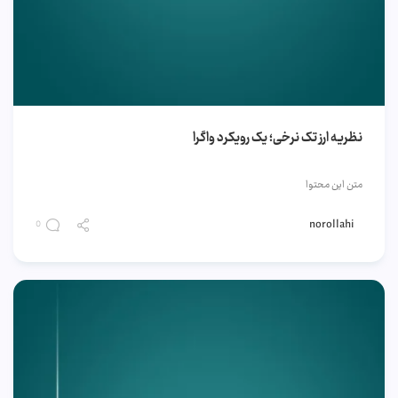
نظریه ارز تک نرخی؛ یک رویکرد واگرا
متن این محتوا
norollahi
0