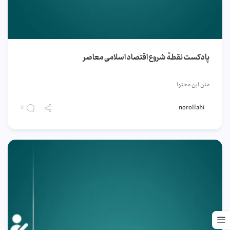
پادکست نقطهٔ شروع اقتصاد اسلامی معاصر
متن این محتوا
norollahi
0