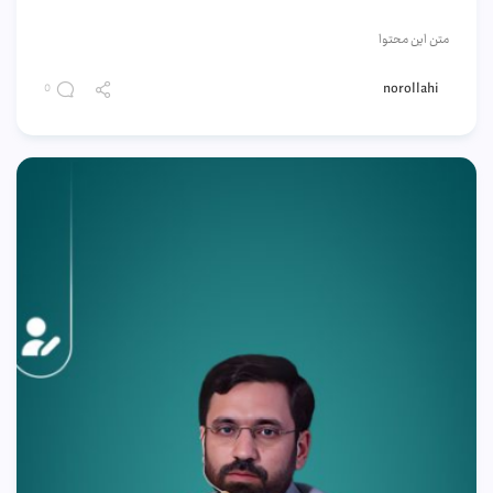
متن این محتوا
norollahi
0