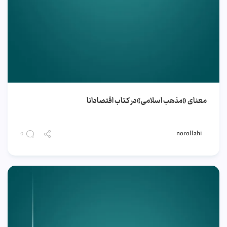
معنای «مذهب اسلامی»در کتاب اقتصادانا
norollahi
0