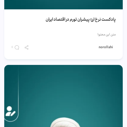
پادکست نرخ ارز؛ پیشران تورم در اقتصاد ایران
متن این محتوا
norollahi
0