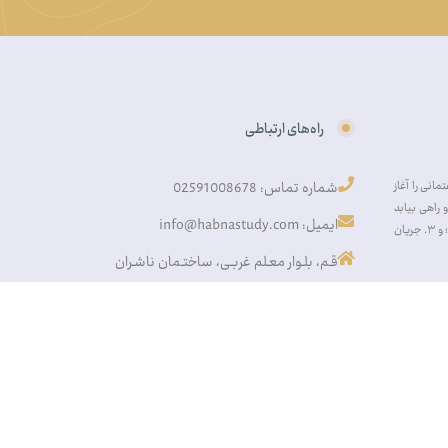
راه‌های ارتباطی
انی را آغاز
شماره تماس: 02591008678
راهی بیابد
ایمیل: info@habnastudy.com
به‌سوی: ۱. افزایش آگاهی اقتصادی عموم مردم؛ ۲. تولید آثار پژوهشی تخصصی در فضای نخبگانی؛ و ۳. جریان
قـم، بلـوار معـلم غربـی، ساختـمان ناشـران
کپی رایت – تمام حقوق این وب سایت برای مرکز مطالعات حبنا محفوظ می باشد.