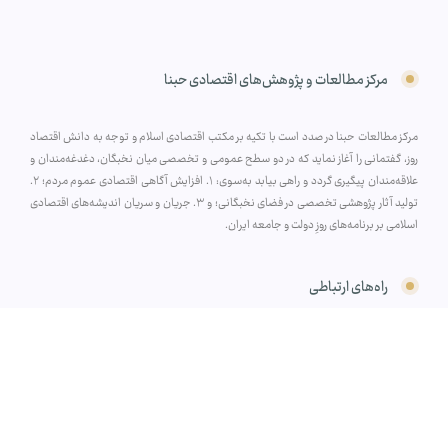
مرکز مطالعات و پژوهش‌های اقتصادی حبنا
مرکز مطالعات حبنا در صدد است با تکیه بر مکتب اقتصادی اسلام و توجه به دانش اقتصاد
روز، گفتمانی را آغاز نماید که در دو سطح عمومی و تخصصی میان نخبگان، دغدغه‌مندان و
علاقه‌مندان پیگیری گردد و راهی بیابد به‌سوی: ۱. افزایش آگاهی اقتصادی عموم مردم؛ ۲.
تولید آثار پژوهشی تخصصی در فضای نخبگانی؛ و ۳. جریان و سریان اندیشه‌های اقتصادی
اسلامی بر برنامه‌های روزِ دولت و جامعه ایران.
راه‌های ارتباطی
شماره تماس: 02591008678
ایمیل: info@habnastudy.com
قـم، بلـوار معـلم غربـی، ساختـمان ناشـران