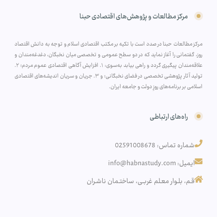
مرکز مطالعات و پژوهش‌های اقتصادی حبنا
مرکز مطالعات حبنا در صدد است با تکیه بر مکتب اقتصادی اسلام و توجه به دانش اقتصاد
روز، گفتمانی را آغاز نماید که در دو سطح عمومی و تخصصی میان نخبگان، دغدغه‌مندان و
علاقه‌مندان پیگیری گردد و راهی بیابد به‌سوی: ۱. افزایش آگاهی اقتصادی عموم مردم؛ ۲.
تولید آثار پژوهشی تخصصی در فضای نخبگانی؛ و ۳. جریان و سریان اندیشه‌های اقتصادی
اسلامی بر برنامه‌های روزِ دولت و جامعه ایران.
راه‌های ارتباطی
شماره تماس: 02591008678
ایمیل: info@habnastudy.com
قـم، بلـوار معـلم غربـی، ساختـمان ناشـران