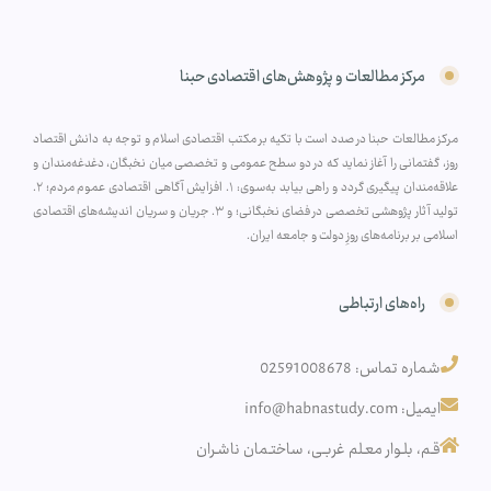
مرکز مطالعات و پژوهش‌های اقتصادی حبنا
مرکز مطالعات حبنا در صدد است با تکیه بر مکتب اقتصادی اسلام و توجه به دانش اقتصاد
روز، گفتمانی را آغاز نماید که در دو سطح عمومی و تخصصی میان نخبگان، دغدغه‌مندان و
علاقه‌مندان پیگیری گردد و راهی بیابد به‌سوی: ۱. افزایش آگاهی اقتصادی عموم مردم؛ ۲.
تولید آثار پژوهشی تخصصی در فضای نخبگانی؛ و ۳. جریان و سریان اندیشه‌های اقتصادی
اسلامی بر برنامه‌های روزِ دولت و جامعه ایران.
راه‌های ارتباطی
شماره تماس: 02591008678
ایمیل: info@habnastudy.com
قـم، بلـوار معـلم غربـی، ساختـمان ناشـران