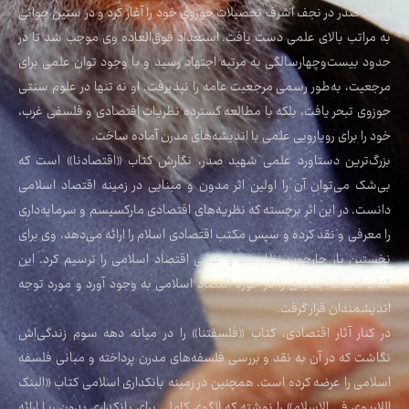
شهید صدر در نجف اشرف تحصیلات حوزوی خود را آغاز کرد و در سنین جوانی
به مراتب بالای علمی دست یافت. استعداد فوق‌العاده وی موجب شد تا در
حدود بیست‌وچهارسالگی به مرتبه اجتهاد رسید و با وجود توان علمی برای
مرجعیت، به‌طور رسمی مرجعیت عامه را نپذیرفت. او نه تنها در علوم سنتی
حوزوی تبحر یافت، بلکه با مطالعه گسترده نظریات اقتصادی و فلسفی غرب،
خود را برای رویارویی علمی با اندیشه‌های مدرن آماده ساخت.
بزرگ‌ترین دستاورد علمی شهید صدر، نگارش کتاب «اقتصادنا» است که
بی‌شک می‌توان آن را اولین اثر مدون و مبنایی در زمینه اقتصاد اسلامی
دانست. در این اثر برجسته که نظریه‌های اقتصادی مارکسیسم و سرمایه‌داری
را معرفی و نقد کرده و سپس مکتب اقتصادی اسلام را ارائه می‌دهد، وی برای
نخستین بار چارچوب نظام‌مند و علمی اقتصاد اسلامی را ترسیم کرد. این
کتاب ادبیات جدیدی را در حوزه اقتصاد اسلامی به وجود آورد و مورد توجه
اندیشمندان قرار گرفت.
در کنار آثار اقتصادی، کتاب «فلسفتنا» را در میانه دهه سوم زندگی‌اش
نگاشت که در آن به نقد و بررسی فلسفه‌های مدرن پرداخته و مبانی فلسفه
اسلامی را عرضه کرده است. همچنین در زمینه بانکداری اسلامی کتاب «البنک
اللاربوی فی الاسلام» را نوشته که الگوی کاملی برای بانکداری بدون ربا ارائه