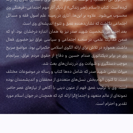
کرده است. کتاب «اسلام راهبر زندگی» از دیگر آثار مهم اجتماعی-فرهنگی وی
محسوب می‌شود. علاوه بر این‌ها، آثاری در زمینه علم اصول فقه و مسائل
اجتماعی نگاشت که نشان‌دهنده عمق و تنوع اندیشه‌ای وی است.
بعد اجتماعی شخصیت شهید صدر نیز به همان اندازه درخشان بود. او که
ضمن فعالیت علمی، در صحنه اجتماعی و سیاسی عراق نیز حضوری فعال
داشت، همواره در تلاش برای ارائه الگوی اسلامی حکمرانی بود. مواضع صریح
وی در برابر دیکتاتوری صدام حسین و دفاع از حقوق مردم عراق، سرانجام
موجب دستگیری و شهادت وی در زندان‌های بعث شد.
میراث علمی شهید صدر که شامل ده‌ها کتاب و رساله در موضوعات مختلف
است، تا کنون الهام‌بخش نسل‌های متعددی از محققان و اندیشمندان بوده
است. وی با ترکیب عمق فهم از متون دینی با آگاهی از نیازهای عصر حاضر،
نمونه‌ای از عالم متعهد و اجتماع‌گرا ارائه کرد که همچنان در جهان اسلام مورد
تقدیر و احترام است.