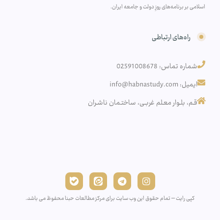
اسلامی بر برنامه‌های روزِ دولت و جامعه ایران.
راه‌های ارتباطی
شماره تماس: 02591008678
ایمیل: info@habnastudy.com
قـم، بلـوار معـلم غربـی، ساختـمان ناشـران
کپی رایت – تمام حقوق این وب سایت برای مرکز مطالعات حبنا محفوظ می باشد.