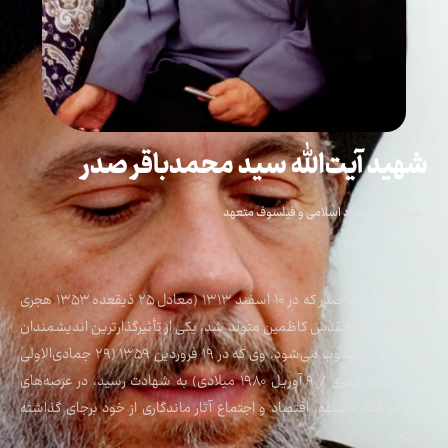
شهید آیت‌الله سید محمدباقر صدر
نظریه‌پرداز اقتصاد اسلامی و فیلسوف متعهد
سید محمدباقر صدر که در ۱۰ اسفند ۱۳۱۳ (معادل ۲۵ ذیقعده ۱۳۵۳ هجری
قمری) در شهر مقدس کاظمین متولد شد، یکی از تأثیرگذارترین اندیشمندان
عصر حاضر محسوب می‌شود. وی که در ۱۹ فروردین ۱۳۵۹ (۲۹ جمادی‌الاولی
۱۴۰۰ هجری قمری / ۹ آوریل ۱۹۸۰ میلادی) به شهادت رسید، در عرصه‌های
مختلف فقه، فلسفه، اقتصاد و اجتماع آثار ماندگاری از خود برجای گذاشته
است.