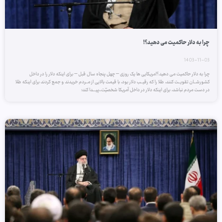
چرا به دلار حاکمیت می دهید؟!
1403-11-03
چرا به دلار حاکمیت می دهید؟!مریکایی ها یک روزی – چهل پنجاه سال قبل – برای اینکه دلار را در داخل
کشورشــان تقویــت کنند، طلا را که رقیــب دلار بود، با قیمت بالایی از مــردم خریدند و جمع کردند برای اینکه طلا
در دست مردم نباشد، برای اینکه دلار در داخل آمریکا شخصیّت ّ پیـــدا کند؛