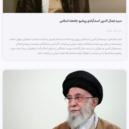
سیدجمال الدین اسدآبادی پیشرو جامعه اسلامی
1404-10-07
امام خامنه‌ای: سیدجمال‌الدین اسدآبادی روزی بود که امت اسلام امیدی به آینده نداشت؛ متفکران جهان اسلام
می‏نشستند و برای روز سیاه مسلمانان مرثیه ‏سرایی می‌کردند. آثار ادبی مسلمانان برجسته و پیشرو امثال
سیدجمال ‏الدین و دیگران را در صد سال گذشته ببینید؛ نخبگانی از دنیای اسلام که دل‌هایشان بیدار شده بود،
وضع مسلمان‌ها را می‌دیدند و حقیقتاً برای مسلمان‌ها مرثیه‏ سرایی می‌کردند. امام