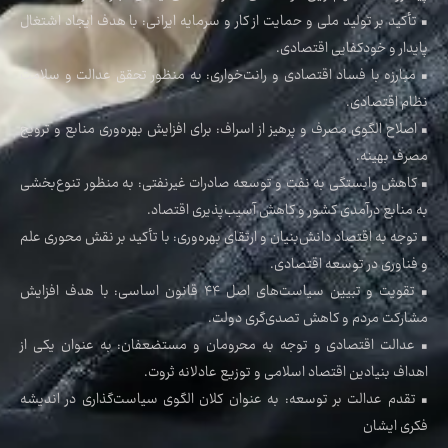
• تأکید بر تولید ملی و حمایت از کار و سرمایه ایرانی: با هدف ایجاد اشتغال
پایدار و خودکفایی اقتصادی.
• مبارزه با فساد اقتصادی و رانت‌خواری: به منظور تحقق عدالت و سلامت
نظام اقتصادی.
• اصلاح الگوی مصرف و پرهیز از اسراف: برای افزایش بهره‌وری منابع و ترویج
مصرف بهینه.
• کاهش وابستگی به نفت و توسعه صادرات غیرنفتی: به منظور تنوع‌بخشی
به منابع درآمدی کشور و کاهش آسیب‌پذیری اقتصاد.
• توجه به اقتصاد دانش‌بنیان و ارتقای بهره‌وری: با تأکید بر نقش محوری علم
و فناوری در توسعه اقتصادی.
• تقویت و تبیین سیاست‌های اصل ۴۴ قانون اساسی: با هدف افزایش
مشارکت مردم و کاهش تصدی‌گری دولت.
• عدالت اقتصادی و توجه به محرومان و مستضعفان: به عنوان یکی از
اهداف بنیادین اقتصاد اسلامی و توزیع عادلانه ثروت.
• تقدم عدالت بر توسعه: به عنوان کلان الگوی سیاست‌گذاری در اندیشه
فکری ایشان