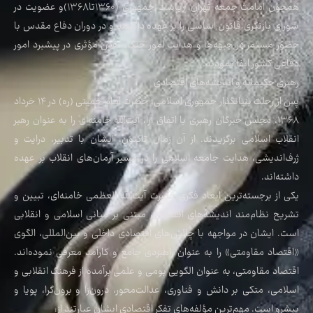
همچون امامت جمعه تهران، ریاست جمهوری (۱۳۶۰تا‌۱۳۶۸)و عضویت در
شورای بازنگری قانون اساسی را بر عهده داشتند و در دوران دفاع مقدس با
حضور مستمر در جبهه‌ها و هدایت امور جنگ، نقش مؤثری در پیشبرد امور
دفاعی کشور ایفا نمودند.
رهبری حکیمانه و اندیشه‌های اقتصادی
پس از رحلت بنیانگذار جمهوری اسلامی، حضرت امام خمینی (ره) در ۱۴ خرداد
۱۳۶۸، مجلس خبرگان رهبری با اتفاق آرا، آیت‌الله خامنه‌ای را به عنوان رهبر
انقلاب اسلامی برگزیدند. از آن زمان تاکنون، ایشان با تدبیر، درایت و
ژرف‌اندیشی، هدایت جامعه اسلامی را در مسیر آرمان‌های انقلاب بر عهده
داشته‌اند.
یکی از برجسته‌ترین ابعاد فکری حضرت آیت‌الله العظمی خامنه‌ای، تبیین و
تشریح نظام‌مند اندیشه‌های اقتصادی مبتنی بر مبانی اسلامی و انقلابی
است. ایشان در مواجهه با چالش‌های اقتصادی داخلی و بین‌المللی، الگوی
«‌اقتصاد مقاومتی» را به عنوان راهبردی جامع و کارآمد معرفی نموده‌اند.
اقتصاد مقاومتی، به عنوان الگویی بومی و علمی برآمده از فرهنگ انقلابی و
اسلامی، متکی بر دانش و فناوری، عدالت‌محور، درون‌زا و برون‌گرا، پویا و
پیشرو است. مهم‌ترین مؤلفه‌های تفکر اقتصادی ایشان عبارتند از: