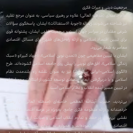
مرجعیت دینی و میراث فکری
امام خامنه‌ای (مدظله العالی) علاوه بر رهبری سیاسی، به عنوان مرجع تقلید
نیز شناخته می‌شوند. رساله «اجوبة الاستفتائات» ایشان، پاسخگوی سؤالات
شرعی مقلدان در سراسر جهان است و مرجعیت فقهی ایشان، پشتوانه قوی
برای تبیین اقتصاد اسلامی و ارائه راه‌حل‌های فقهی برای مسائل اقتصادی
معاصر به شمار می‌رود.
ایشان با تبیین مفاهیمی چون «تمدن نوین اسلامی»، «جهاد کبیر»و «سبک
زندگی اسلامی»، افق‌های نوینی را پیش روی جامعه اسلامی گشوده‌اند. طرح
«الگوی اسلامی-ایرانی پیشرفت» نیز به عنوان نقشه راه بلندمدت نظام
اسلامی و با دربرگرفتن ابعاد اقتصادی توسعه کشور، از ابتکارات مهم ایشان
در تبیین مسیر آینده انقلاب و نظام اسلامی است.
بی‌تردید، حضرت آیت‌الله العظمی خامنه‌ای (مدظله العالی) با رهبری
خردمندانه و ارائه منظومه فکری جامع، به‌ویژه در عرصه اقتصاد مقاومتی،
نقشی بی‌بدیل در حفظ و تداوم انقلاب اسلامی و صیانت از هویت دینی و
اقتصادی جامعه ایفا نموده‌اند و همواره به عنوان الگویی از علم، تقوا،