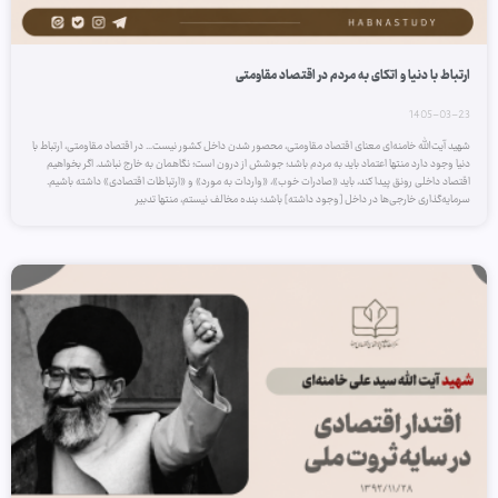
ارتباط با دنیا و اتکای به مردم در اقتصاد مقاومتی
1405-03-23
شهید آیت‌الله خامنه‌ای معنای اقتصاد مقاومتی، محصور شدن داخل کشور نیست… در اقتصاد مقاومتی، ارتباط با
دنیا وجود دارد منتها اعتماد باید به مردم باشد؛ جوشش از درون است؛ نگاهمان به خارج نباشد. اگر بخواهیم
اقتصاد داخلی رونق پیدا کند، باید «صادرات خوب»، «واردات به مورد» و «ارتباطات اقتصادی» داشته باشیم.
سرمایه‌گذاری خارجی‌ها در داخل [وجود داشته] باشد؛ بنده مخالف نیستم، منتها تدبیر