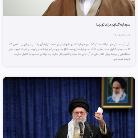
سرمایه گذاری برای تولید!
1404-02-17
یکی از مســـائل مهـــم اقتصاد در کشـــور سرمایه گذاری های تولیدی است. تولید آن وقتـــی جهش پیـــدا می کند
که ســـرمایه گذاری انجام بگیرد. البتّه ســـرمایه گذاری عمدتا ًاز ســـوی مردم باید انجام بگیرد ـ و دولت شیوه های
مختلفش را برنامه ریزی کند ـ لکن در آن جایی که مردم یا انگیزه ای ندارند یـــا توانایی ســـرمایه گذاری ندارند،
دولت هـــم می