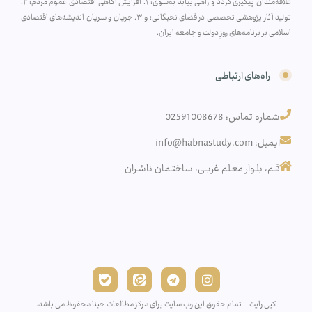
علاقه‌مندان پیگیری گردد و راهی بیابد به‌سوی: ۱. افزایش آگاهی اقتصادی عموم مردم؛ ۲.
تولید آثار پژوهشی تخصصی در فضای نخبگانی؛ و ۳. جریان و سریان اندیشه‌های اقتصادی
اسلامی بر برنامه‌های روزِ دولت و جامعه ایران.
راه‌های ارتباطی
شماره تماس: 02591008678
ایمیل: info@habnastudy.com
قـم، بلـوار معـلم غربـی، ساختـمان ناشـران
کپی رایت – تمام حقوق این وب سایت برای مرکز مطالعات حبنا محفوظ می باشد.