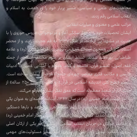
در مشهد مقدس و در خانواده‌ای روحانی دیده به جهان گشودند، با
مجاهدت‌های علمی و سیاسی، مسیر پربار خود را در خدمت به اسلام و
انقلاب اسلامی رقم زدند.
مراتب علمی و معنوی و مبارزات انقلابی
ایشان تحصیلات خود را از چهار سالگی آغاز و در نوجوانی، دروس حوزوی را با
جدیت در مشهد پی گرفتند. در سال ۱۳۳۷ به قم هجرت کردند و از محضر
استادان بزرگی همچون آیت‌الله العظمی بروجردی، امام خمینی (ره) و علامه
طباطبایی بهره‌مند شدند. تسلط ایشان بر علوم مختلف اسلامی از جمله
فقه، اصول، تفسیر قرآن، فلسفه و کلام، همراه با آشنایی عمیق با ادبیات
فارسی و مکاتب فکری معاصر، چهره‌ای جامع‌الاطراف از ایشان ساخته است.
تفسیر «طرح کلی اندیشه اسلامی در قرآن» و کتاب «انسان ۲۵۰ ساله» از
جمله آثار ارزشمند معظم‌له است که عمق تفکر ایشان را بازگو می‌کند.
با آغاز نهضت امام خمینی (ره) در سال ۱۳۴۲، آیت‌الله خامنه‌ای به عنوان یکی
از شاگردان پیشتاز، به مبارزه با رژیم ستمشاهی پرداختند و بارها دستگیر،
زندانی و تبعید شدند. نقش بی‌بدیل ایشان در تبیین افکار امام خمینی (ره)
و هدایت جوانان در جریان انقلاب اسلامی، ایشان را به یکی از ارکان اصلی
پیروزی انقلاب تبدیل کرد. پس از پیروزی انقلاب نیز مسئولیت‌های مهمی